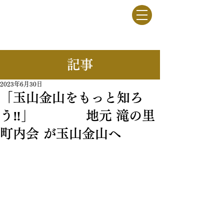
竹駒牧野
一般社団法人
​記事
2023年6月30日
「玉山金山をもっと知ろ
う‼」 地元 滝の里
町内会 が玉山金山へ