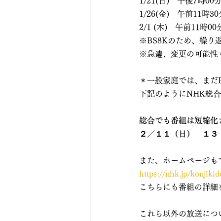
1/21(日)　午後7時00
1/26(金)　午前11時3
2/1 (木)　午前11時00
※BS8Kのため、繰
※急遽、変更の可能性
＊一般家庭では、まだ
下記のようにNHK総合
総合でも番組は短縮化
２／１１（日）　１３
また、ホームページも
https://nhk.jp/konjiki
こちらにも番組の詳細
これら以外の放送につ