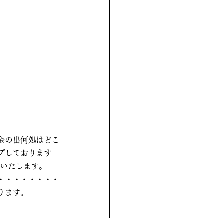
「金の出何処はどこ
プしております
せいたします。
・・・・・・・・
ります。