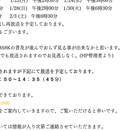
分　　1/22(月)　午後2時30分　1/24(水)　午後5時00分
0分 　1/28(日)　午後2時00分　1/30(火)　午後6時30分
分　  2/3 (土)　午後8時30分
り返し再放送を予定しております。
もございます。
BS8Kの普及が進んでおらず見る事が出来なかと思います。
でも放送されますのでお見逃しなく。(HP管理者より)
されますが下記にて放送を予定しております。
：５０～１４：３５（４５分）
できております。
do900
をご案内していきますので、ご覧いただけると幸いです。
いては情報が入り次第ご連絡させていただきます。