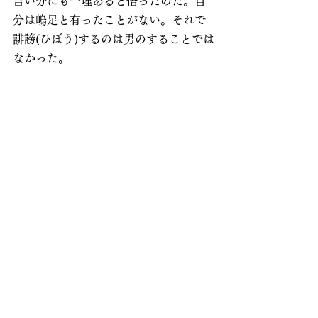
言い分にも一理あると悟ったのだ。自
分は嶋足と有ったことがない。それで
誹謗(ひぼう)するのは男のすることでは
なかった。
・・・・・
「きっと俺は気に入らぬ。それでも今
は謝ろう。うぬの方が正しい」
「そうか。なら許してやる」
鮮麻呂は満面の微笑みを浮かべた。こ
だわりなど少しも残されていない。
・・・・・
「分かった」
鮮麻呂は天鈴に細い腕を伸ばした。天
鈴はしっかりとその手を握った。
＜こやつ、妙なやつだ＞
天鈴はもう鮮麻呂が好きになってい
た。