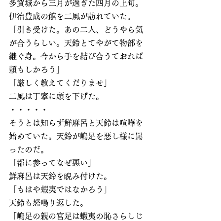
多賀城から三月が過ぎた四月の上旬。
伊治豊成の館を二風が訪れていた。
「引き受けた。あの二人、どうやら気
が合うらしい。天鈴とてやがて物部を
継ぐ身。今から手を結び合うておれば
頼もしかろう」
「厳しく教えてくだりませ」
二風は丁寧に頭を下げた。　
・・・・・
そうとは知らず鮮麻呂と天鈴は喧嘩を
始めていた。天鈴が嶋足を悪し様に罵
ったのだ。
「都に参ってなぜ悪い」
鮮麻呂は天鈴を睨み付けた。
「もはや蝦夷ではなかろう」
天鈴も怒鳴り返した。
「嶋足の親の宮足は蝦夷の恥さらしじ