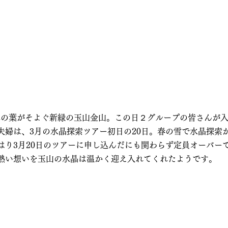
晴、木の葉がそよぐ新緑の玉山金山。この日２グループの皆さんが
夫婦は、3月の水晶探索ツアー初日の20日。春の雪で水晶探索
はり3月20日のツアーに申し込んだにも関わらず定員オーバー
熱い想いを玉山の水晶は温かく迎え入れてくれたようです。