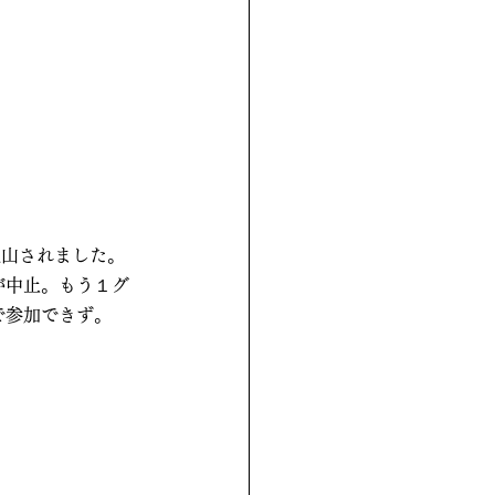
入山されました。
が中止。もう１グ
で参加できず。