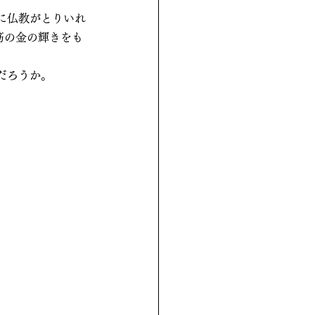
に仏教がとりいれ
筋の金の輝きをも
だろうか。