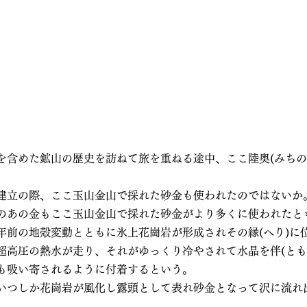
を含めた鉱山の歴史を訪ねて旅を重ねる途中、ここ陸奥(みちの
建立の際、ここ玉山金山で採れた砂金も使われたのではないか
のあの金もここ玉山金山で採れた砂金がより多くに使われたと
年前の地殻変動とともに氷上花崗岩が形成されその縁(へり)に
超高圧の熱水が走り、それがゆっくり冷やされて水晶を伴(とも
も吸い寄されるように付着するという。
いつしか花崗岩が風化し露頭として表れ砂金となって沢に流れ