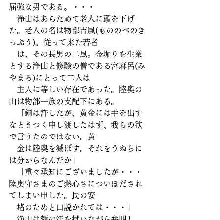
屈強な男である。・・・
　浄山はあらためて老人に頭を下げ
た。老人の名は物部吉風(もののべのき
っぷう)。従って来た若者
　は、その長男の二風。金堀りを生業
とする浄山と修験の僧である宮麻呂(み
やまろ)にとって二人は
　主人に等しい存在であった。陸奥の
山は物部一族の支配下にある。
　「銅は許したが、黄金には手を出す
なときつく申し渡したはず、我らの欲
で言うたのではない。黄
　金は陸奥を滅ぼす。それをうぬらに
は分からなんだか」
　「重々承知にございましたが・・・
陸奥守さまのご熱心さについほだされ
てしまい申した。民の安
　堵のためと口説かれては・・・」
　浄山は額の汗を拭いながら弁明し