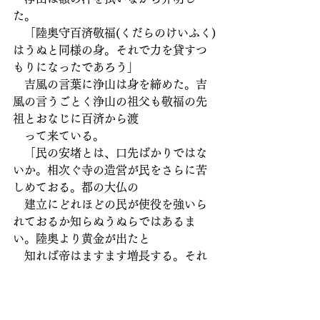
た。
　「陸奥守百済敬福(くだらのけいふく)
はうぬと同様の身。それで力を貸すつ
もりになったであろう」
　吉風の言葉に浄山は身を締めた。吉
風の言うごとく浄山の祖父も敬福の先
祖とおなじに百済から渡
　って来ている。
　「民の安堵とは、口先ばかりではな
いか。相次ぐ寺の造営が民をさらに苦
しめておる。都の大仏の
　建立にどれほどの民が使役を強いら
れておるか知らぬうぬらではあるま
い。陸奥より黄金が出たと
　知れば帝はますます増長する。それ
で国が滅びようと我らの関わることで
はないが、案じられるの
　は陸奥。必ず黄金を求めて兵の増強